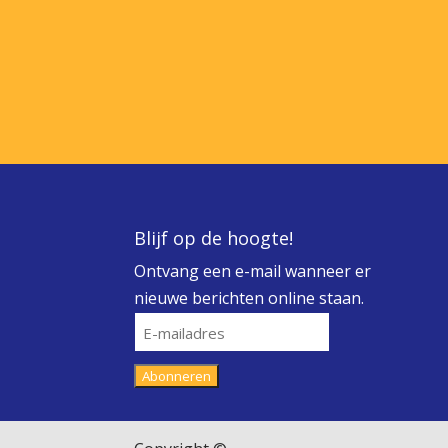
Blijf op de hoogte!
Ontvang een e-mail wanneer er
nieuwe berichten online staan.
E-
mailadres
Abonneren