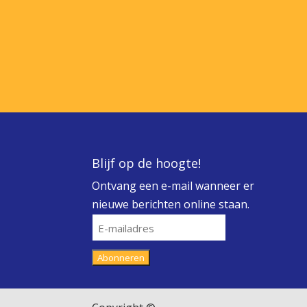
Blijf op de hoogte!
Ontvang een e-mail wanneer er
nieuwe berichten online staan.
E-
mailadres
Abonneren