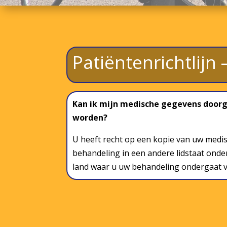
Patiëntenrichtlij
Kan ik mijn medische gegevens doorge
worden?
U heeft recht op een kopie van uw medis
behandeling in een andere lidstaat onder
land waar u uw behandeling ondergaat v