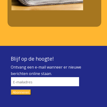
Blijf op de hoogte!
Ontvang een e-mail wanneer er nieuwe
berichten online staan.
E-
mailadres
Abonneren