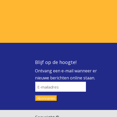
Blijf op de hoogte!
Ontvang een e-mail wanneer er
nieuwe berichten online staan.
E-
mailadres
Abonneren