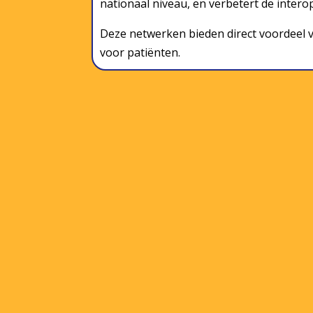
nationaal niveau, en verbetert de interope
Deze netwerken bieden direct voordeel v
voor patiënten.