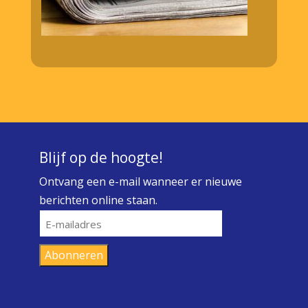
Blijf op de hoogte!
Ontvang een e-mail wanneer er nieuwe
berichten online staan.
E-
mailadres
Abonneren