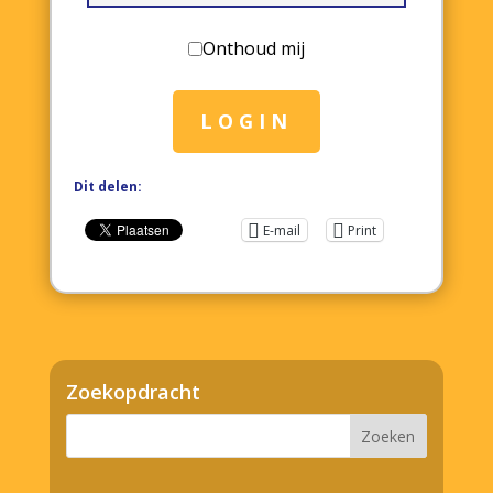
Onthoud mij
LOGIN
Dit delen:
E-mail
Print
Zoekopdracht