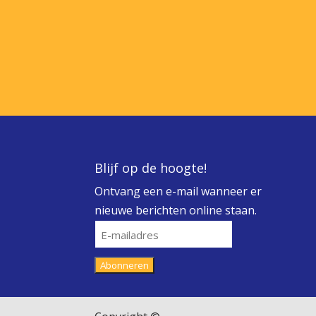
Blijf op de hoogte!
Ontvang een e-mail wanneer er
nieuwe berichten online staan.
E-
mailadres
Abonneren