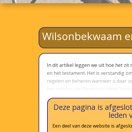
Wilsonbekwaam e
In dit artikel leggen we uit hoe het zi
en het testament. Het is verstandig o
regelen en beheren wanneer u daar zelf
het regelen van financiële zaken ingewi
Deze pagina is afgeslot
leden 
Een deel van deze website is afgeslo