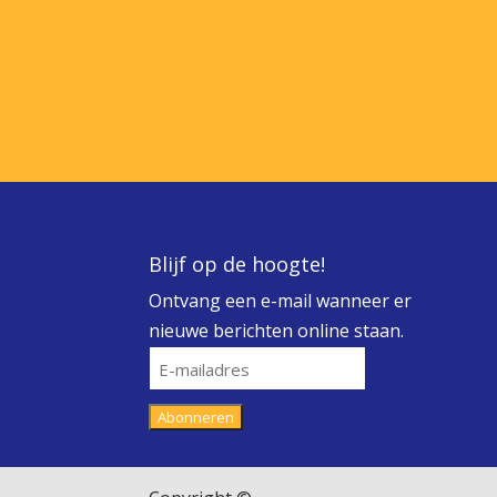
Blijf op de hoogte!
Ontvang een e-mail wanneer er
nieuwe berichten online staan.
E-
mailadres
Abonneren