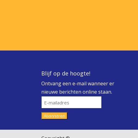
Blijf op de hoogte!
Ontvang een e-mail wanneer er
nieuwe berichten online staan.
E-
mailadres
Abonneren