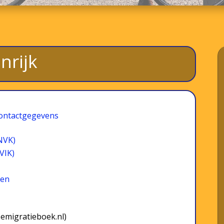
nrijk
ontactgegevens
NVK)
VIK)
nen
 emigratieboek.nl)