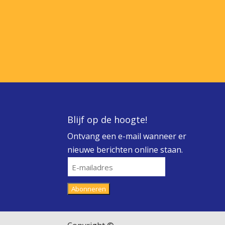
Blijf op de hoogte!
Ontvang een e-mail wanneer er
nieuwe berichten online staan.
E-
mailadres
Abonneren