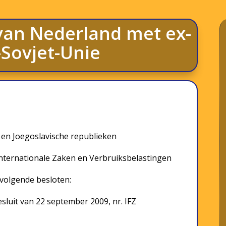
 van Nederland met ex-
-Sovjet-Unie
 en Joegoslavische republieken
nternationale Zaken en Verbruiksbelastingen
 volgende besloten:
besluit van 22 september 2009, nr. IFZ