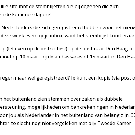
llie site mbt de stembiljetten die bij degenen die zich
men de komende dagen?
 Nederlanders die zich geregistreerd hebben voor het nieu
 deze week even op je inbox, want het stembiljet komt eraan
op (let even op de instructies!) op de post naar Den Haag of
moet op 10 maart bij de ambassades of 15 maart in Den Ha
regen maar wel geregistreerd? Je kunt een kopie (via post o
 het buitenland zien stemmen over zaken als dubbele
ondersteuning, mogelijkheden om bankrekeningen in Nederla
or jou als Nederlander in het buitenland van belang zijn. 3
chter zo slecht nog niet vergeleken met bijv Tweede Kamer