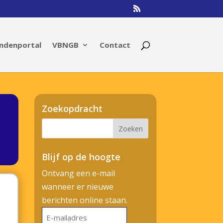
ndenportal
VBNGB
Contact
Zoekopdracht
Blijf op de hoogte
Ontvang een e-mail
wanneer er nieuwe
berichten online staan.
E-