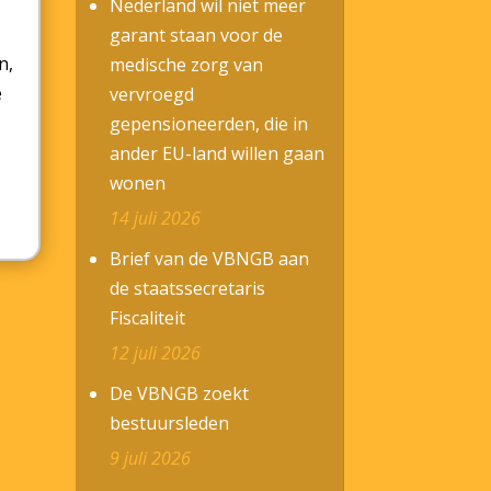
Nederland wil niet meer
garant staan voor de
n,
medische zorg van
e
vervroegd
gepensioneerden, die in
ander EU-land willen gaan
wonen
14 juli 2026
Brief van de VBNGB aan
de staatssecretaris
Fiscaliteit
12 juli 2026
De VBNGB zoekt
bestuursleden
9 juli 2026