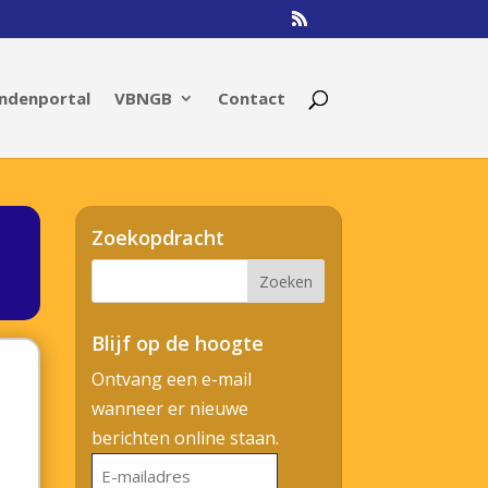
ndenportal
VBNGB
Contact
Zoekopdracht
Blijf op de hoogte
Ontvang een e-mail
wanneer er nieuwe
berichten online staan.
E-