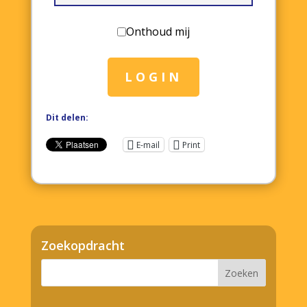
Onthoud mij
LOGIN
Dit delen:
E-mail
Print
Zoekopdracht