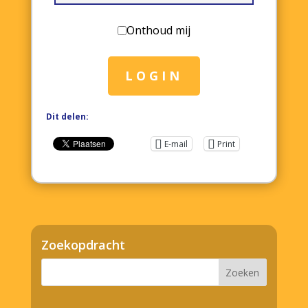
Onthoud mij
LOGIN
Dit delen:
E-mail
Print
Zoekopdracht