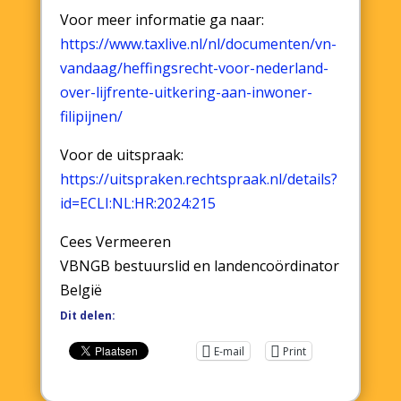
Voor meer informatie ga naar:
https://www.taxlive.nl/nl/docu
menten/vn-
vandaag/heffingsrech
t-voor-nederland-
over-
lijfrente-uitkering-aan-inwone
r-
filipijnen/
Voor de uitspraak:
https://uitspraken.rechtspraak
.nl/details?
id=ECLI:NL:HR:
2024:215
Cees Vermeeren
VBNGB bestuurslid en landencoördinator
België
Dit delen:
E-mail
Print