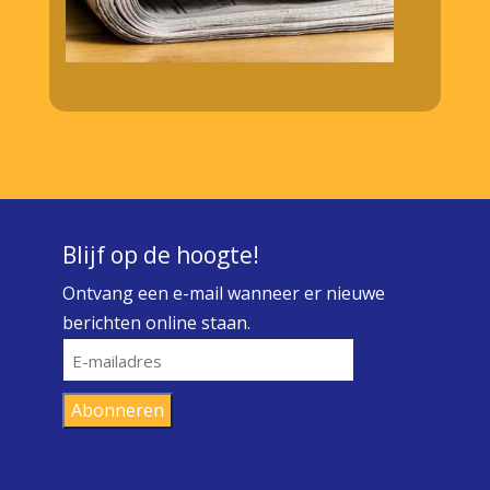
Blijf op de hoogte!
Ontvang een e-mail wanneer er nieuwe
berichten online staan.
E-
mailadres
Abonneren