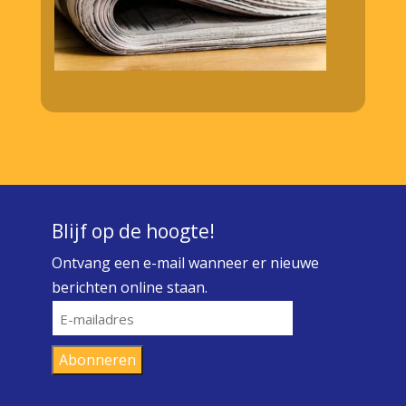
Blijf op de hoogte!
Ontvang een e-mail wanneer er nieuwe
berichten online staan.
E-
mailadres
Abonneren