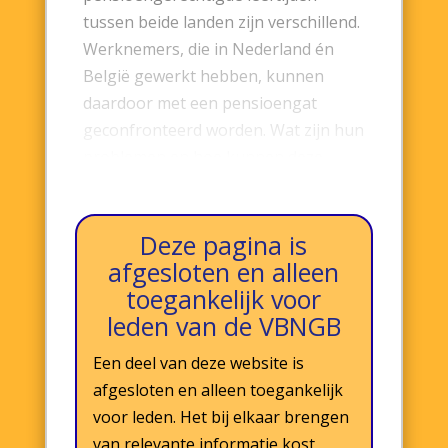
tussen beide landen zijn verschillend.
Werknemers, die in Nederland én
België gewerkt hebben, kunnen
daardoor met een pensioengat
geconfronteerd worden. Wat zijn hun
problemen en hoe kunnen deze
opgelost worden? lees…
Deze pagina is
afgesloten en alleen
toegankelijk voor
leden van de VBNGB
Een deel van deze website is
afgesloten en alleen toegankelijk
voor leden. Het bij elkaar brengen
van relevante informatie kost