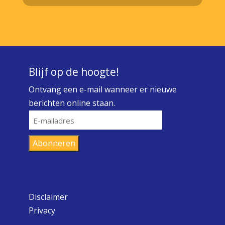
Blijf op de hoogte!
Ontvang een e-mail wanneer er nieuwe
berichten online staan.
E-
mailadres
Abonneren
Disclaimer
Privacy