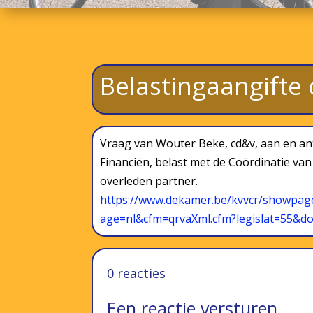
Belastingaangifte
Vraag van Wouter Beke, cd&v, aan en an
Financiën, belast met de Coördinatie van
overleden partner.
https://www.dekamer.be/kvvcr/s
howpage
age=nl&cfm=qrvaXml.cfm?legisla
t=55&do
0 reacties
Een reactie versturen