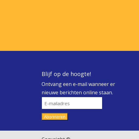
Blijf op de hoogte!
Ontvang een e-mail wanneer er
nieuwe berichten online staan.
E-
mailadres
Abonneren