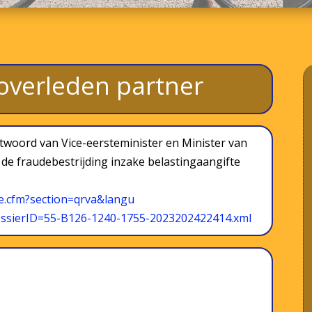
 overleden partner
twoord van Vice-eersteminister en Minister van
 de fraudebestrijding inzake belastingaangifte
.cfm?section=qrva&langu
ssierID=55-B126-1240-
1755-2023202422414.xml