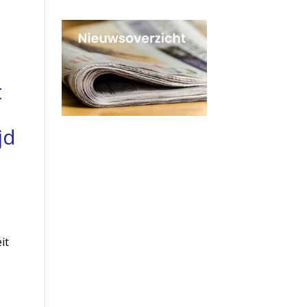
t
jd
it