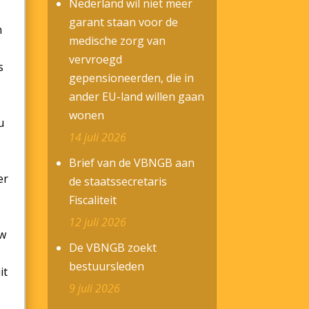
Nederland wil niet meer
garant staan voor de
n
medische zorg van
vervroegd
s
gepensioneerden, die in
ander EU-land willen gaan
wonen
u
14 juli 2026
Brief van de VBNGB aan
er
de staatssecretaris
Fiscaliteit
12 juli 2026
uw
De VBNGB zoekt
bestuursleden
it
9 juli 2026