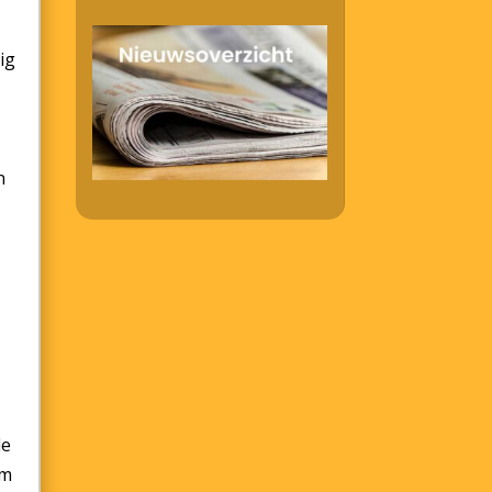
ig
n
de
om