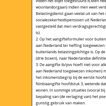
indien het biljet toegestuurd is.Men he
woonlandorgaan) indien men weet verdr
Belastingdienst gaan veelal uit van he
socialezekerheidspensioen uit Nederla
vastgesteld dat men verdragsgerechtigd 
is).
2. Op het aangifteformulier voor buiten
aan Nederland ter heffing toegewezen 
buitenlands belastingplichtige is. Op 
(drie boxen), naar Nederlandse definiti
3. De aangifte ib/pvv hoeft niet voor all
aan Nederland toegewezen inkomen) me
het inkomensbegrip bij de eerste hoof
Ninbiaangifte hoofdstuk 3, wetende dat 
wonen. In sommige situaties (vooral bi
bepaling van (de verlaging van) het p
gunstig gebruik van maken.