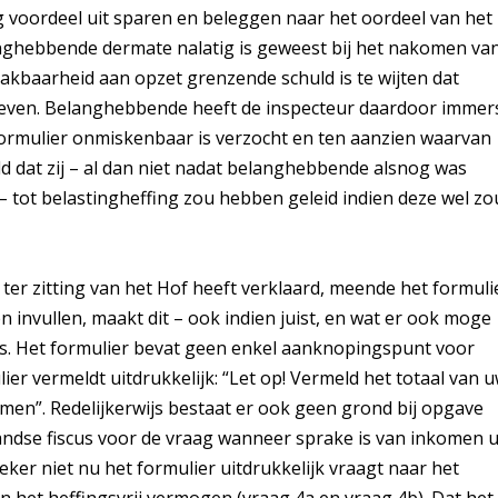
 voordeel uit sparen en beleggen naar het oordeel van het
ghebbende dermate nalatig is geweest bij het nakomen va
 laakbaarheid aan opzet grenzende schuld is te wijten dat
eheven. Belanghebbende heeft de inspecteur daardoor immer
ormulier onmiskenbaar is verzocht en ten aanzien waarvan
eld dat zij – al dan niet nadat belanghebbende alsnog was
– tot belastingheffing zou hebben geleid indien deze wel zo
 ter zitting van het Hof heeft verklaard, meende het formuli
invullen, maakt dit – ook indien juist, en wat er ook moge
rs. Het formulier bevat geen enkel aanknopingspunt voor
ier vermeldt uitdrukkelijk: “Let op! Vermeld het totaal van 
en”. Redelijkerwijs bestaat er ook geen grond bij opgave
ndse fiscus voor de vraag wanneer sprake is van inkomen u
ker niet nu het formulier uitdrukkelijk vraagt naar het