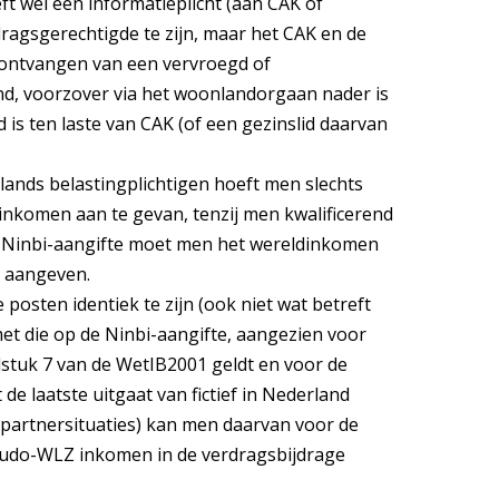
eft wel een informatieplicht (aan CAK of
agsgerechtigde te zijn, maar het CAK en de
t ontvangen van een vervroegd of
nd, voorzover via het woonlandorgaan nader is
is ten laste van CAK (of een gezinslid daarvan
lands belastingplichtigen hoeft men slechts
inkomen aan te gevan, tenzij men kwalificerend
de Ninbi-aangifte moet men het wereldinkomen
e aangeven.
e posten identiek te zijn (ook niet wat betreft
t die op de Ninbi-aangifte, aangezien voor
dstuk 7 van de WetIB2001 geldt en voor de
de laatste uitgaat van fictief in Nederland
j partnersituaties) kan men daarvan voor de
seudo-WLZ inkomen in de verdragsbijdrage