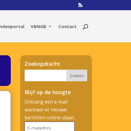
ndenportal
VBNGB
Contact
Zoekopdracht
Blijf op de hoogte
Ontvang een e-mail
wanneer er nieuwe
berichten online staan.
E-