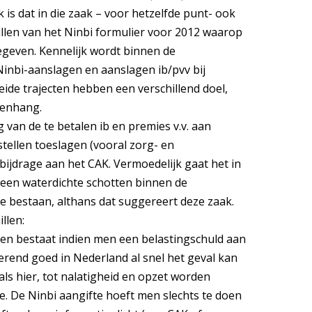
is dat in die zaak – voor hetzelfde punt- ook
ullen van het Ninbi formulier voor 2012 waarop
even. Kennelijk wordt binnen de
inbi-aanslagen en aanslagen ib/pvv bij
de trajecten hebben een verschillend doel,
menhang.
g van de te betalen ib en premies v.v. aan
tellen toeslagen (vooral zorg- en
ijdrage aan het CAK. Vermoedelijk gaat het in
s geen waterdichte schotten binnen de
te bestaan, althans dat suggereert deze zaak.
llen:
 doen bestaat indien men een belastingschuld aan
erend goed in Nederland al snel het geval kan
als hier, tot nalatigheid en opzet worden
te. De Ninbi aangifte hoeft men slechts te doen