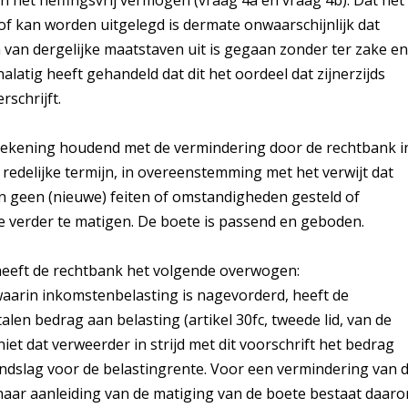
het heffingsvrij vermogen (vraag 4a en vraag 4b). Dat het
of kan worden uitgelegd is dermate onwaarschijnlijk dat
van dergelijke maatstaven uit is gegaan zonder ter zake en
nalatig heeft gehandeld dat dit het oordeel dat zijnerzijds
rschrijft.
 rekening houdend met de vermindering door de rechtbank i
redelijke termijn, in overeenstemming met het verwijt dat
n geen (nieuwe) feiten of omstandigheden gesteld of
e verder te matigen. De boete is passend en geboden.
heeft de rechtbank het volgende overwogen:
 waarin inkomstenbelasting is nagevorderd, heeft de
alen bedrag aan belasting (artikel 30fc, tweede lid, van de
niet dat verweerder in strijd met dit voorschrift het bedrag
ndslag voor de belastingrente. Voor een vermindering van 
naar aanleiding van de matiging van de boete bestaat daar