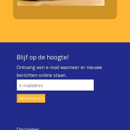
Blijf op de hoogte!
Ontvang een e-mail wanneer er nieuwe
berichten online staan.
E-
mailadres
Abonneren
Disclaimer