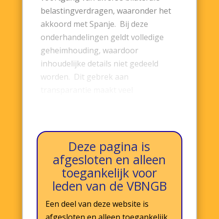
belastingverdragen, waaronder het
akkoord met Spanje. Bij deze
onderhandelingen geldt volledige
geheimhouding, waardoor
inhoudelijke details niet gedeeld
worden. Dit gebrek aan
transparantie maakt veel
Nederlanders buiten Nederland
kwetsbaar…
Deze pagina is
afgesloten en alleen
toegankelijk voor
leden van de VBNGB
Een deel van deze website is
afgesloten en alleen toegankelijk