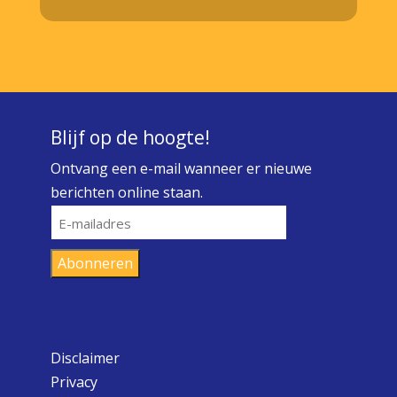
Blijf op de hoogte!
Ontvang een e-mail wanneer er nieuwe
berichten online staan.
E-
mailadres
Abonneren
Disclaimer
Privacy