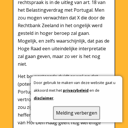
rechtspraak is in de uitleg van art. 18 van
het Belastingverdrag met Portugal. Men
zou mogen verwachten dat X die door de
Rechtbank Zeeland in het ongelijk werd
gesteld in hoger beroep zal gaan.
Mogelijk, en zelfs waarschijnlijk, dat pas de
Hoge Raad een uiteindelijke interpretatie
zal gaan geven, maar zo ver is het nog
niet.
Het bovenstaande duidt er wel op dat
Door gebruik te maken van deze website gaat u
(potentiële) pensioenimmigranten in
akkoord met het
privacybeleid
en de
Portugal niet bij voorbaat erop kunnen
disclaimer
.
vertrouwen dat Nederland niet bevoegd
zou zijn over hun pensioeninkomen te
Melding verbergen
heffen (in plaats van Portugal). Het arrest
van Hof Den Haag geeft nog wel enige