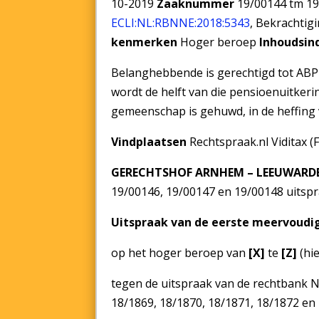
10-2019
Zaaknummer
19/00144 tm 1
ECLI:NL:RBNNE:2018:5343
, Bekrachtig
kenmerken
Hoger beroep
Inhoudsin
Belanghebbende is gerechtigd tot AB
wordt de helft van die pensioenuitkerin
gemeenschap is gehuwd, in de heffing
Vindplaatsen
Rechtspraak.nl Viditax 
GERECHTSHOF ARNHEM – LEEUWAR
19/00146, 19/00147 en 19/00148 uits
Uitspraak van de eerste meervoudi
op het hoger beroep van
[X]
te
[Z]
(hi
tegen de uitspraak van de rechtbank
18/1869, 18/1870, 18/1871, 18/1872 en