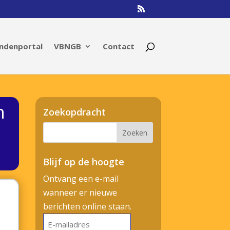
ndenportal
VBNGB
Contact
n
Zoekopdracht
Blijf op de hoogte
Ontvang een e-mail
wanneer er nieuwe
berichten online staan.
E-