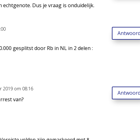
n echtgenote. Dus je vraag is onduidelijk.
:00
Antwoor
000 gesplitst door Rb in NL in 2 delen :
r 2019 om 08:16
Antwoor
arrest van?
Vereiste velden zijn gemarkeerd met
*