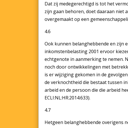
Dat zij medegerechtigd is tot het ve
zijn gaan behoren, doet daaraan niet a
overgemaakt op een gemeenschappelij
4.6
Ook kunnen belanghebbende en zijn ech
inkomstenbelasting 2001 ervoor kiezen
echtgenote in aanmerking te nemen. N
noch door ontwikkelingen met betrekk
is er wijziging gekomen in de gevolge
de verknochtheid die bestaat tussen i
arbeid en de persoon die die arbeid hee
ECLI:NL:HR:2014:633).
4.7
Hetgeen belanghebbende overigens nog