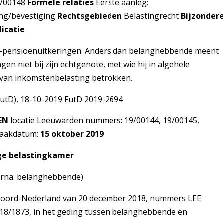
9/00148
Formele relaties
Eerste aanleg:
ing/bevestiging
Rechtsgebieden
Belastingrecht
Bijzonder
dicatie
P-pensioenuitkeringen. Anders dan belanghebbende meent
gen niet bij zijn echtgenote, met wie hij in algehele
 van inkomstenbelasting betrokken.
(FutD), 18-10-2019 FutD 2019-2694
DEN
locatie Leeuwarden nummers: 19/00144, 19/00145,
praakdatum:
15 oktober 2019
ge belastingkamer
erna: belanghebbende)
 Noord-Nederland van 20 december 2018, nummers LEE
 18/1873, in het geding tussen belanghebbende en