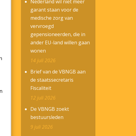
Nederland wil niet meer
garant staan voor de
medische zorg van
vervroegd
gepensioneerden, die in
ander EU-land willen gaan
wonen
n
14 juli 2026
Brief van de VBNGB aan
de staatssecretaris
Fiscaliteit
en
12 juli 2026
De VBNGB zoekt
bestuursleden
9 juli 2026