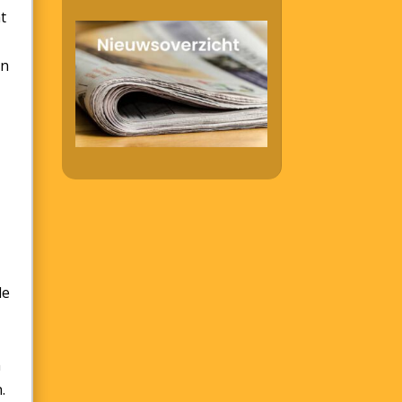
t
en
de
m
.