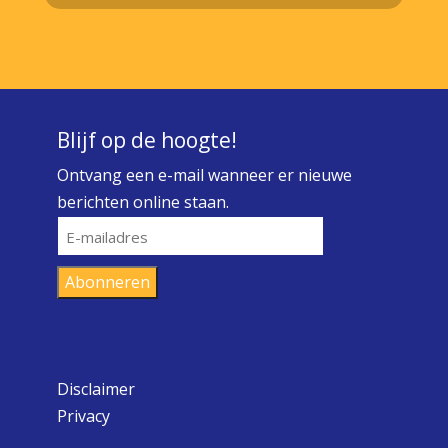
Blijf op de hoogte!
Ontvang een e-mail wanneer er nieuwe
berichten online staan.
E-
mailadres
Abonneren
Disclaimer
Privacy