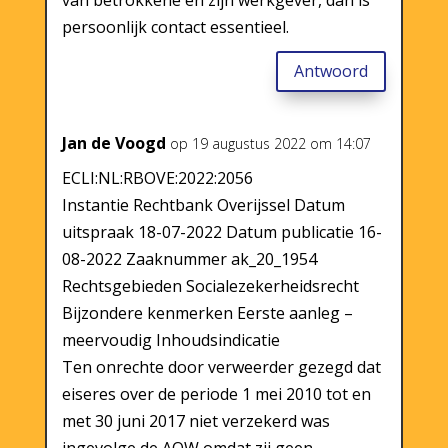
van betrokkene en zijn werkgever, dan is
persoonlijk contact essentieel.
Antwoord
Jan de Voogd
op 19 augustus 2022 om 14:07
ECLI:NL:RBOVE:2022:2056
Instantie Rechtbank Overijssel Datum
uitspraak 18-07-2022 Datum publicatie 16-
08-2022 Zaaknummer ak_20_1954
Rechtsgebieden Socialezekerheidsrecht
Bijzondere kenmerken Eerste aanleg –
meervoudig Inhoudsindicatie
Ten onrechte door verweerder gezegd dat
eiseres over de periode 1 mei 2010 tot en
met 30 juni 2017 niet verzekerd was
ingevolge de AOW omdat zij geen