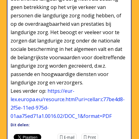
geen betrekking op het vrije verkeer van
personen die langdurige zorg nodig hebben, of
op de overdraagbaarheid van prestaties bij
langdurige zorg. Het beoogt er veeleer voor te
zorgen dat langdurige zorg onder de nationale
sociale bescherming in het algemeen valt en dat
de belangrijkste voorwaarden voor doeltreffende
langdurige zorg worden gecreëerd, d.w.z.
passende en hoogwaardige diensten voor
langdurige zorg en verzorgers.
Lees verder op:
https://eur-
lex.europa.eu/resource.html?uri=cellar:c77be4d8-
2f5e-11ed-975d-
01aa75ed71a1.0016.02/DOC_1&format=PDF
Dit delen:
E-mail
Print