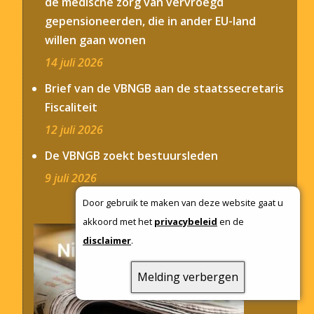
de medische zorg van vervroegd
gepensioneerden, die in ander EU-land
willen gaan wonen
14 juli 2026
Brief van de VBNGB aan de staatssecretaris
Fiscaliteit
12 juli 2026
De VBNGB zoekt bestuursleden
9 juli 2026
Door gebruik te maken van deze website gaat u
akkoord met het
privacybeleid
en de
disclaimer
.
Melding verbergen