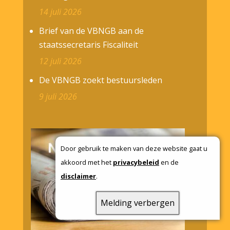
14 juli 2026
Brief van de VBNGB aan de
staatssecretaris Fiscaliteit
12 juli 2026
De VBNGB zoekt bestuursleden
9 juli 2026
Door gebruik te maken van deze website gaat u
akkoord met het
privacybeleid
en de
disclaimer
.
Melding verbergen