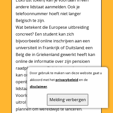
Luxtrust token) kan je voortaan in een
andere lidstaat aanmelden. Ook je
telefoonnummer hoeft niet langer
Belgisch te zijn.
Wat betekent die Europese uitbreiding
concreet? Een student kan zich
bijvoorbeeld online inschrijven aan een
universiteit in Frankrijk of Duitsland; een
Belg die in Griekenland gewerkt heeft kan
online de informatie over zijn pensioen
raadplegen; een Belgische onderneming
Door gebruik te maken van deze website gaat u
kan online een offerte indienen voor een
akkoord met het
privacybeleid
en de
openbare aanbesteding in een andere
disclaimer
.
lidstaat.
Voorlopig concentreert itsme® zich op de
Melding verbergen
uitrol in Europa en zijn er nog geen
plannen om wereldwijd te lanceren.