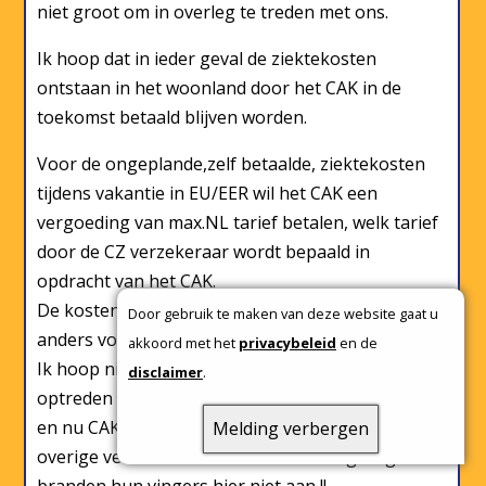
niet groot om in overleg te treden met ons.
Ik hoop dat in ieder geval de ziektekosten
ontstaan in het woonland door het CAK in de
toekomst betaald blijven worden.
Voor de ongeplande,zelf betaalde, ziektekosten
tijdens vakantie in EU/EER wil het CAK een
vergoeding van max.NL tarief betalen, welk tarief
door de CZ verzekeraar wordt bepaald in
opdracht van het CAK.
De kostendekking is in ieder land overigens
Door gebruik te maken van deze website gaat u
anders volgens EC-Europa.EU/social.
akkoord met het
privacybeleid
en de
Ik hoop niet dat dezelfde onduidelijkheid gaat
disclaimer
.
optreden als bij woonlandfactor met adviseur CBS
en nu CAK met adviseur CZ (verzekeraar). De
Melding verbergen
overige verzekeraars in NL hebben afgezegd en
branden hun vingers hier niet aan !!