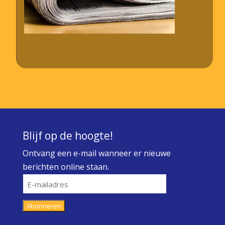
Blijf op de hoogte!
Ontvang een e-mail wanneer er nieuwe
berichten online staan.
E-
mailadres
Abonneren