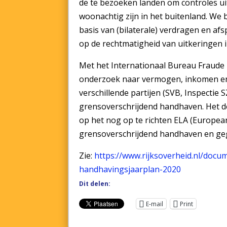
de te bezoeken landen om controles ui
woonachtig zijn in het buitenland. We b
basis van (bilaterale) verdragen en af
op de rechtmatigheid van uitkeringen i
Met het Internationaal Bureau Fraude 
onderzoek naar vermogen, inkomen en v
verschillende partijen (SVB, Inspecti
grensoverschrijdend handhaven. Het do
op het nog op te richten ELA (Europea
grensoverschrijdend handhaven en geg
Zie:
https://www.rijksoverheid.nl/docu
handhavingsjaarplan-2020
Dit delen:
E-mail
Print