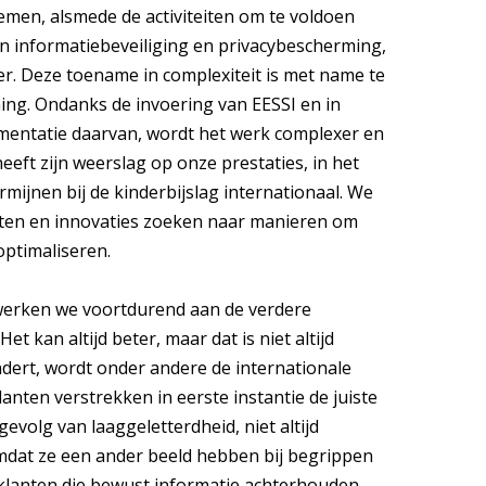
men, alsmede de activiteiten om te voldoen
an informatiebeveiliging en privacybescherming,
r. Deze toename in complexiteit is met name te
ning. Ondanks de invoering van EESSI en in
ementatie daarvan, wordt het werk complexer en
eeft zijn weerslag op onze prestaties, in het
rmijnen bij de kinderbijslag internationaal. We
ecten en innovaties zoeken naar manieren om
optimaliseren.
o werken we voortdurend aan de verdere
t kan altijd beter, maar dat is niet altijd
dert, wordt onder andere de internationale
lanten verstrekken in eerste instantie de juiste
evolg van laaggeletterdheid, niet altijd
 omdat ze een ander beeld hebben bij begrippen
 klanten die bewust informatie achterhouden,