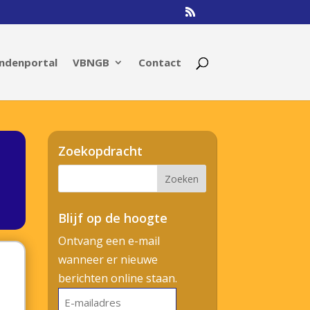
ndenportal
VBNGB
Contact
Zoekopdracht
Blijf op de hoogte
Ontvang een e-mail
wanneer er nieuwe
berichten online staan.
E-