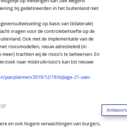
e mogelijk op meldingen van ziek wegens
ening bij gedetineerden in het buitenland niet
egevensuitwisseling op basis van (bilaterale)
dacht vragen voor de controlebehoefte op de
buitenland. Ook met de implementatie van de
t risicomodellen, nieuw adresbeleid (in
meer) trachten wij de risico’s te beheersen. En
rzoek naar misbruikrisico’s kan tot nieuwe
en/jaarplannen/2019/12/19/bijlage-21-uwv-
:07
Antwoor
dere en ook hogere verwachtingen van burgers,