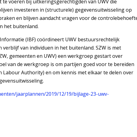
t te voeren bij uitkeringsgerechtigden van UWV die
lijven investeren in (structurele) gegevensuitwisseling op
spraken en blijven aandacht vragen voor de controlebehoeft
n het buitenland.
Informatie (IBF) coördineert UWV bestuursrechtelijk
erblijf van individuen in het buitenland. SZW is met
e SZW, gemeenten en UWV) een werkgroep gestart over
el van de werkgroep is om partijen goed voor te bereiden
n Labour Authority) en om kennis met elkaar te delen over
evensuitwisseling.
menten/jaarplannen/2019/12/19/bijlage-23-uwv-