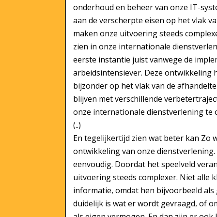
onderhoud en beheer van onze IT-syste
aan de verscherpte eisen op het vlak v
maken onze uitvoering steeds complexe
zien in onze internationale dienstverle
eerste instantie juist vanwege de impl
arbeidsintensiever. Deze ontwikkeling h
bijzonder op het vlak van de afhandelte
blijven met verschillende verbetertraj
onze internationale dienstverlening te 
(..)
En tegelijkertijd zien wat beter kan Z
ontwikkeling van onze dienstverlening. He
eenvoudig. Doordat het speelveld veran
uitvoering steeds complexer. Niet alle k
informatie, omdat hen bijvoorbeeld als g
duidelijk is wat er wordt gevraagd, of
als eigen vermogen. En dan zijn er ook