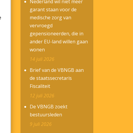
Nederland wil niet meer
garant staan voor de
e
medische zorg van
vervroegd
gepensioneerden, die in
ander EU-land willen gaan
wonen
14 juli 2026
Brief van de VBNGB aan
de staatssecretaris
Fiscaliteit
12 juli 2026
De VBNGB zoekt
bestuursleden
9 juli 2026