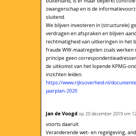
buitenland, is er maar beperkt control
zwangerschap en is de informatievoorzi
sluitend.
We blijven investeren in (structurele) g
verdragen en afspraken en blijven aan
rechtmatigheid van uitkeringen in het 
fraude WW-maatregelen zoals werken me
principe geen correspondentieadressen 
de uitkomst van het lopende KPMG-onde
inzichten leiden.
https://www.rijksoverheid.nl/document
jaarplan-2020
Jan de Voogd
op 20 december 2019 om 12
voorts daaruit:
Veranderende wet- en regelgeving, an