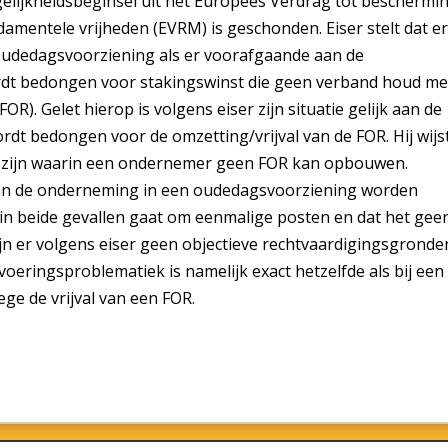
gelijkheidsbeginsel uit het Europees Verdrag tot beschermi
amentele vrijheden (EVRM) is geschonden. Eiser stelt dat e
 oudedagsvoorziening als er voorafgaande aan de
ordt bedongen voor stakingswinst die geen verband houd me
FOR). Gelet hierop is volgens eiser zijn situatie gelijk aan de
ordt bedongen voor de omzetting/vrijval van de FOR. Hij wijs
en zijn waarin een ondernemer geen FOR kan opbouwen.
an de onderneming in een oudedagsvoorziening worden
t in beide gevallen gaat om eenmalige posten en dat het gee
ijn er volgens eiser geen objectieve rechtvaardigingsgronde
voeringsproblematiek is namelijk exact hetzelfde als bij een
ege de vrijval van een FOR.