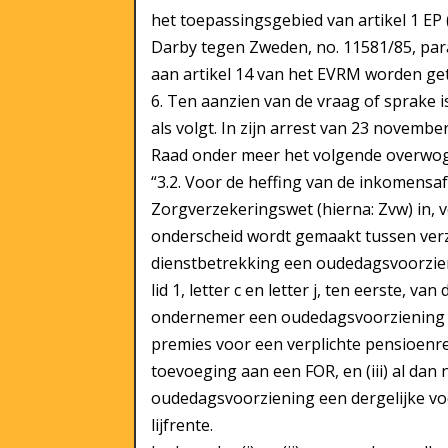
het toepassingsgebied van artikel 1 EP
Darby tegen Zweden, no. 11581/85, para
aan artikel 14 van het EVRM worden get
6. Ten aanzien van de vraag of sprake 
als volgt. In zijn arrest van 23 novemb
Raad onder meer het volgende overwo
“3.2. Voor de heffing van de inkomensaf
Zorgverzekeringswet (hierna: Zvw) in, v
onderscheid wordt gemaakt tussen verze
dienstbetrekking een oudedagsvoorzie
lid 1, letter c en letter j, ten eerste, va
ondernemer een oudedagsvoorziening o
premies voor een verplichte pensioenre
toevoeging aan een FOR, en (iii) al dan
oudedagsvoorziening een dergelijke v
lijfrente.