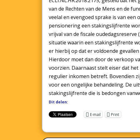
ECLI:NL:HR:2018:2175, gesteld dat het 
van de Rechten van de Mens en de fund
veelal en evengoed sprake is van een
pensionering een stakingslijfrente w
vrijval van de fiscale oudedagsreserve (
situatie waarin een stakingslijfrente w
er hierbij op dat er voldoende gevall
Hierdoor moet dan door de verkoop v
voorzien. Daarnaast stelt eiser dat he
regulier inkomen betreft. Bovendien z
voor een ongelijke behandeling. De uit
stakingslijfrente die is bedongen vanw
Dit delen:
E-mail
Print