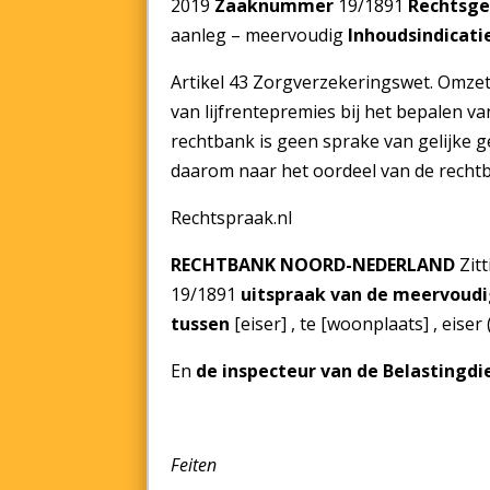
2019
Zaaknummer
19/1891
Rechtsg
aanleg – meervoudig
Inhoudsindicati
Artikel 43 Zorgverzekeringswet. Omzetti
van lijfrentepremies bij het bepalen v
rechtbank is geen sprake van gelijke g
daarom naar het oordeel van de recht
Rechtspraak.nl
RECHTBANK NOORD-NEDERLAND
Zit
19/1891
uitspraak van de meervoudi
tussen
[eiser] , te [woonplaats] , eise
En
de inspecteur van de Belasting
Feiten