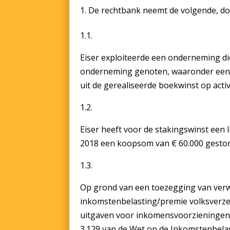
De rechtbank neemt de volgende, door
1.1.
Eiser exploiteerde een onderneming die 
onderneming genoten, waaronder een s
uit de gerealiseerde boekwinst op activ
1.2.
Eiser heeft voor de stakingswinst een l
2018 een koopsom van € 60.000 gestort v
1.3.
Op grond van een toezegging van verwe
inkomstenbelasting/premie volksverz
uitgaven voor inkomensvoorzieningen va
3.129 van de Wet op de Inkomstenbelas