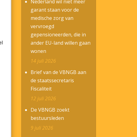
Nederland wil niet meer
garant staan voor de
medische zorg van
vervroegd
gepensioneerden, die in
el
ander EU-land willen gaan
wonen
14 juli 2026
Brief van de VBNGB aan
de staatssecretaris
Fiscaliteit
12 juli 2026
De VBNGB zoekt
bestuursleden
9 juli 2026