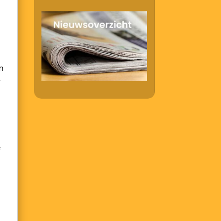
n
r
f