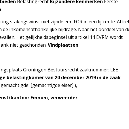
ebieden
Belastingrecht
Bijzondere kenmerken
Eerste
e
ng stakingswinst niet zijnde een FOR in een lijfrente. Aftre
an de inkomensafhankelijke bijdrage. Naar het oordeel van d
evallen. Het gelijkheidsbeginsel uit artikel 14 EVRM wordt
bank niet geschonden.
Vindplaatsen
tingsplaats Groningen Bestuursrecht zaaknummer: LEE
ge belastingkamer van 20 december 2019 in de zaak
r (gemachtigde: [gemachtigde eiser] ),
dienst/kantoor Emmen, verweerder