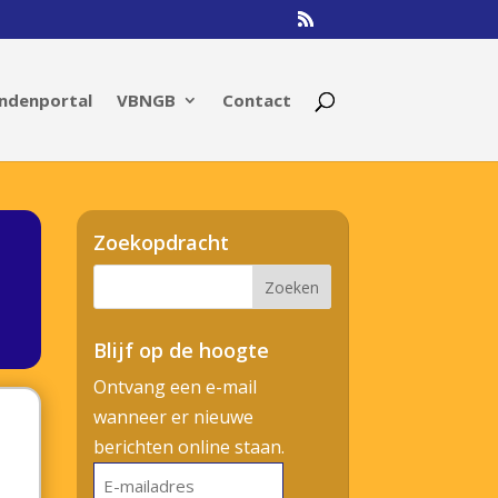
ndenportal
VBNGB
Contact
Zoekopdracht
Blijf op de hoogte
Ontvang een e-mail
wanneer er nieuwe
berichten online staan.
E-