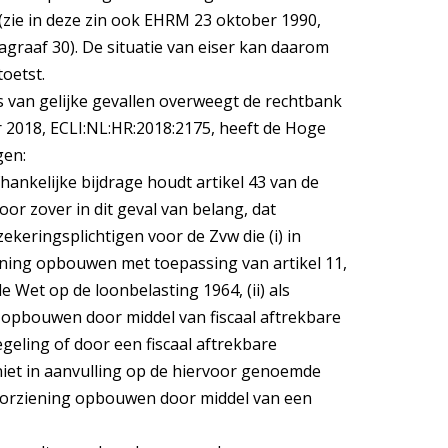
 (zie in deze zin ook EHRM 23 oktober 1990,
graaf 30). De situatie van eiser kan daarom
oetst.
is van gelijke gevallen overweegt de rechtbank
er 2018, ECLI:NL:HR:2018:2175, heeft de Hoge
gen:
hankelijke bijdrage houdt artikel 43 van de
oor zover in dit geval van belang, dat
keringsplichtigen voor de Zvw die (i) in
ning opbouwen met toepassing van artikel 11,
n de Wet op de loonbelasting 1964, (ii) als
pbouwen door middel van fiscaal aftrekbare
geling of door een fiscaal aftrekbare
 niet in aanvulling op de hiervoor genoemde
oorziening opbouwen door middel van een