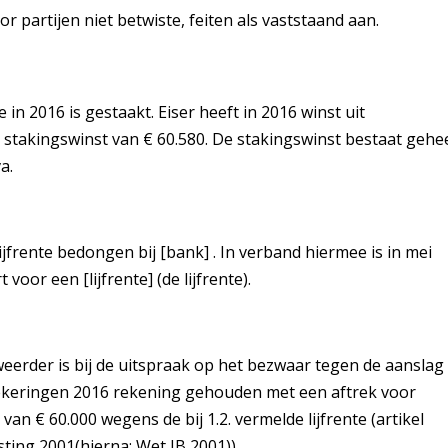
 partijen niet betwiste, feiten als vaststaand aan.
in 2016 is gestaakt. Eiser heeft in 2016 winst uit
takingswinst van € 60.580. De stakingswinst bestaat gehe
a.
ijfrente bedongen bij [bank] . In verband hiermee is in mei
oor een [lijfrente] (de lijfrente).
erder is bij de uitspraak op het bezwaar tegen de aanslag
ekeringen 2016 rekening gehouden met een aftrek voor
n € 60.000 wegens de bij 1.2. vermelde lijfrente (artikel
ting 2001(hierna: Wet IB 2001)).