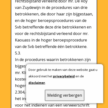
rechtsbijstand verleend door mr. De Roy
van Zuydewijn in de procedures van drie
betrokkenen, die door haar zijn bijgestaan,
en de hoger beroepsprocedures van de
Svb betreffende deze drie betrokkenen en
voor de rechtsbijstand verleend door mr.
Kaouass in de hoger beroepsprocedure
van de Svb betreffende één betrokkene.
5.3.
In de procedures waarin betrokkenen zijn
bijgestaan door mr. Van den Boogaard en
Door gebruik te maken van deze website gaat u
mr. Klijnstra wordt de vergoeding voor de
akkoord met het
privacybeleid
en de
kosten van verleende rechtsbijstand in
disclaimer
.
hoger beroep vastgesteld op ieder €
2.304,-. Daarbij is 1 punt toegekend voor
Melding verbergen
het indienen van een beroepschrift, 1 punt
voor het indienen van een verweerschrift