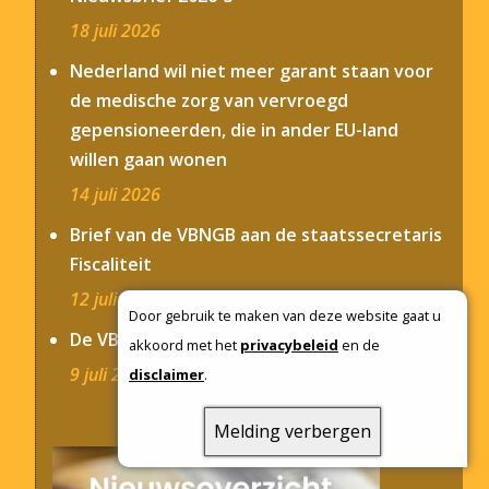
18 juli 2026
Nederland wil niet meer garant staan voor
de medische zorg van vervroegd
gepensioneerden, die in ander EU-land
willen gaan wonen
14 juli 2026
Brief van de VBNGB aan de staatssecretaris
Fiscaliteit
12 juli 2026
Door gebruik te maken van deze website gaat u
De VBNGB zoekt bestuursleden
akkoord met het
privacybeleid
en de
9 juli 2026
disclaimer
.
Melding verbergen