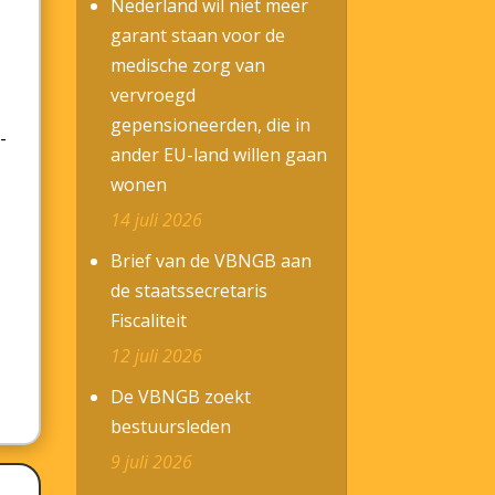
Nederland wil niet meer
garant staan voor de
medische zorg van
vervroegd
gepensioneerden, die in
-
ander EU-land willen gaan
wonen
14 juli 2026
Brief van de VBNGB aan
de staatssecretaris
Fiscaliteit
12 juli 2026
De VBNGB zoekt
bestuursleden
9 juli 2026