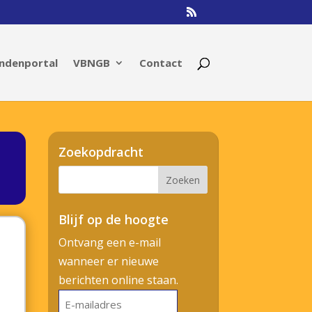
ndenportal
VBNGB
Contact
Zoekopdracht
Blijf op de hoogte
Ontvang een e-mail
wanneer er nieuwe
berichten online staan.
E-