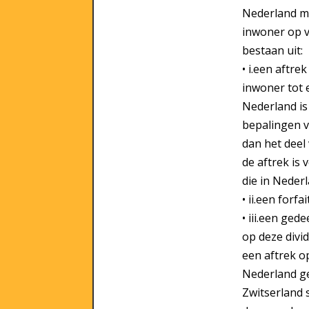
Nederland mo
inwoner op 
bestaan uit:
• i.een aftre
inwoner tot e
Nederland i
bepalingen v
dan het deel
de aftrek is
die in Neder
• ii.een forf
• iii.een ged
op deze divid
een aftrek o
Nederland ge
Zwitserland 