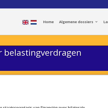
Home
Algemene dossiers
La
 belastingverdragen
e staatssecretaris van Financiën over bilaterale