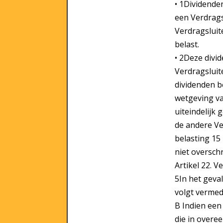
• 1Dividende
een Verdrags
Verdragsluit
belast.
• 2Deze divi
Verdragsluit
dividenden b
wetgeving va
uiteindelijk
de andere Ve
belasting 15
niet overschr
Artikel 22. V
5In het geva
volgt vermed
B Indien een
die in overe