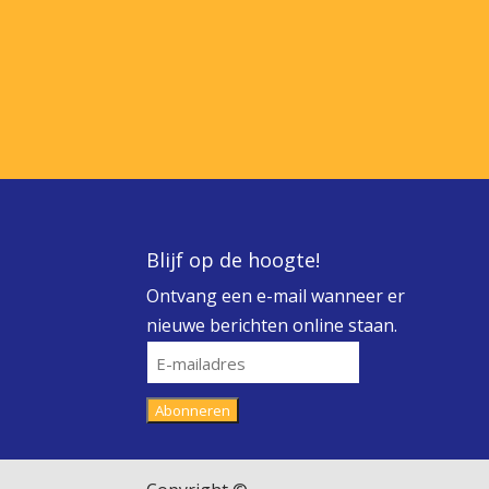
Blijf op de hoogte!
Ontvang een e-mail wanneer er
nieuwe berichten online staan.
E-
mailadres
Abonneren