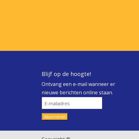
Blijf op de hoogte!
Ontvang een e-mail wanneer er
nieuwe berichten online staan.
E-
mailadres
Abonneren