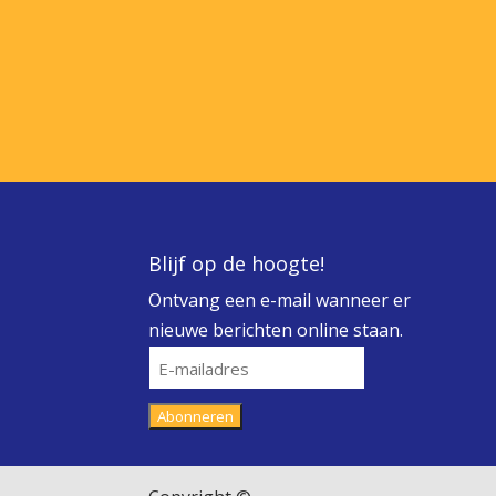
Blijf op de hoogte!
Ontvang een e-mail wanneer er
nieuwe berichten online staan.
E-
mailadres
Abonneren