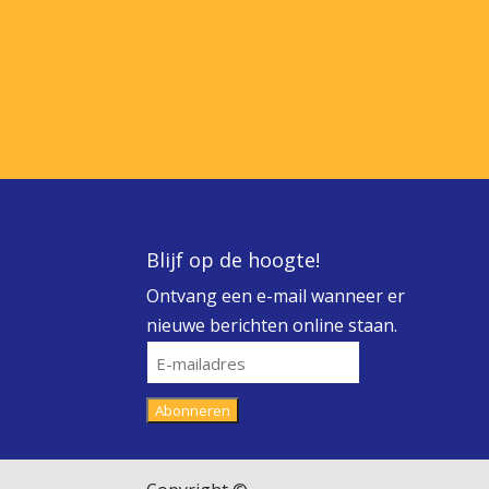
Blijf op de hoogte!
Ontvang een e-mail wanneer er
nieuwe berichten online staan.
E-
mailadres
Abonneren