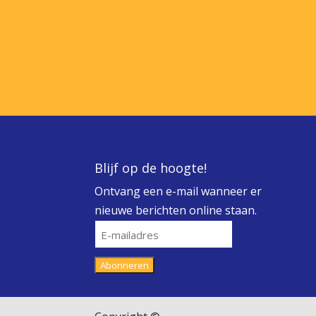
Blijf op de hoogte!
Ontvang een e-mail wanneer er
nieuwe berichten online staan.
E-
mailadres
Abonneren