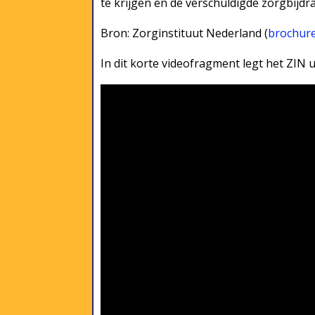
te krijgen en de verschuldigde zorgbijdra
Bron: Zorginstituut Nederland (
brochure
In dit korte videofragment legt het ZIN