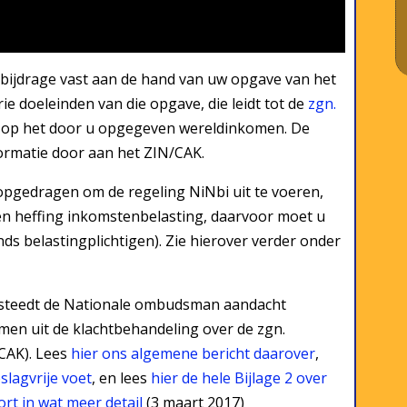
gbijdrage vast aan de hand van uw opgave van het
drie doeleinden van die opgave, die leidt tot de
zgn.
tie op het door u opgegeven wereldinkomen. De
formatie door aan het ZIN/CAK.
 opgedragen om de regeling NiNbi uit te voeren,
en heffing inkomstenbelasting, daarvoor moet u
ds belastingplichtigen). Zie hierover verder onder
besteedt de Nationale ombudsman aandacht
men uit de klachtbehandeling over de zgn.
CAK). Lees
hier ons algemene bericht daarover
,
slagvrije voet
, en lees
hier de hele Bijlage 2 over
rt in wat meer detail
(3 maart 2017)