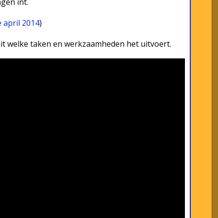
gen int.
 april 2014
)
 uit welke taken en werkzaamheden het uitvoert.