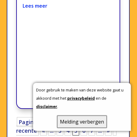
Lees meer
Door gebruik te maken van deze website gaat u
akkoord met het
privacybeleid
en de
disclaimer
.
Pagina [ 5 - 12 ]
« Meest
Melding verbergen
recente
«
...
3
4
5
6
7
...
»