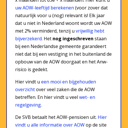
x maanden tot 65e + x maanden. Hier kunt u
uw AOW-leeftijd berekenen
(voor zover dat
natuurlijk voor u (nog) relevant is! Elk jaar
dat u niet in Nederland woont wordt uw AOW
met 2% verminderd, tenzij u
vrijwillig hebt
bijverzekerd
. Het
nog ingeschreven
staan
bij een Nederlandse gemeente garandeert
niet dat bij een vestiging in het buitenland de
opbouw van de AOW doorgaat en het Anw-
risico is gedekt.
Hier vindt u
een mooi en bijgehouden
overzicht
over veel zaken die de AOW
betreffen. En hier vindt u veel
wet- en
regelgeving
.
De SVB betaalt het AOW-pensioen uit.
Hier
vindt u alle informatie over AOW
op de site